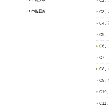
C2
C节能服务
C3
C4
C5
C6
C7
C8
C9
C1
C1