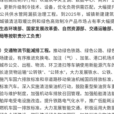
，更新升级制冷技术、设备，优化负荷供需匹配，大幅提
公共供水管网漏损治理工程。到2025年，城镇新建建
城镇清洁取暖比例和绿色高效制冷产品市场占有率大幅
生态环境部、国家发展改革委、自然资源部、交通运输部
局等按职责分工负责）
推动绿色铁路、绿色公路、绿
）交通物流节能减排工程。
场建设，有序推进充换电、加注（气）、加氢、港口机场
城市公交、出租、物流、环卫清扫等车辆使用新能源汽车
长途货物运输“公转铁”、“公转水”，大力发展铁水、公铁
施汽车国六排放标准和非道路移动柴油机械国四排放标准
标准汽车。深入实施清洁柴油机行动，鼓励重型柴油货车
验与维护制度，加强机动车排放召回管理。加强船舶清洁
舶岸电受电设施改造。提升铁路电气化水平，推广低能耗
燃机车国一排放标准。大力发展智能交通，积极运用大数