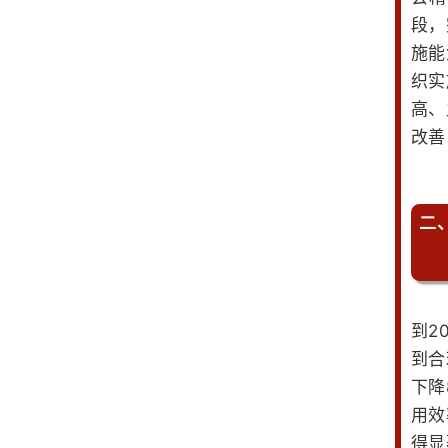
段，
施能
织实
高、
改善
二
到2
到合
下降
用效
得显