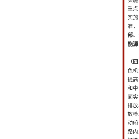
重点
实施
准，
部、
能源
（四
色机
提高
和中
面实
排放
放检
动船
路内