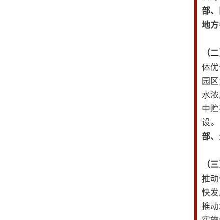
部、
地方
（二
体优
园区
水浓
中贮
设。
部、
（三
推动
快发
推动
实施