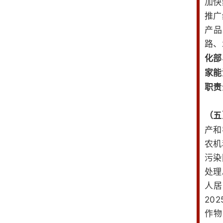
加快
推广
产品
路、
化部
家能
职责
（五
产和
农机
污染
处理
人居
20
作物