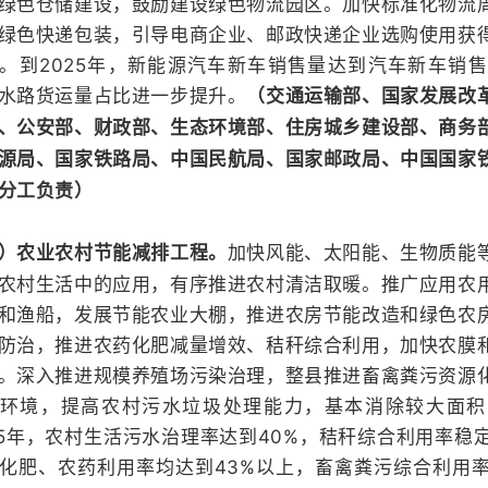
绿色仓储建设，鼓励建设绿色物流园区。加快标准化物流
绿色快递包装，引导电商企业、邮政快递企业选购使用获
。到2025年，新能源汽车新车销售量达到汽车新车销售
水路货运量占比进一步提升。
（交通运输部、国家发展改
、公安部、财政部、生态环境部、住房城乡建设部、商务
源局、国家铁路局、中国民航局、国家邮政局、中国国家
分工负责）
加快风能、太阳能、生物质能
）农业农村节能减排工程。
农村生活中的应用，有序推进农村清洁取暖。推广应用农
和渔船，发展节能农业大棚，推进农房节能改造和绿色农
防治，推进农药化肥减量增效、秸秆综合利用，加快农膜
。深入推进规模养殖场污染治理，整县推进畜禽粪污资源
环境，提高农村污水垃圾处理能力，基本消除较大面积
25年，农村生活污水治理率达到40%，秸秆综合利用率稳
化肥、农药利用率均达到43%以上，畜禽粪污综合利用率