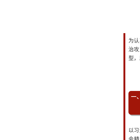
为认
治攻
型，
一
以习
会精