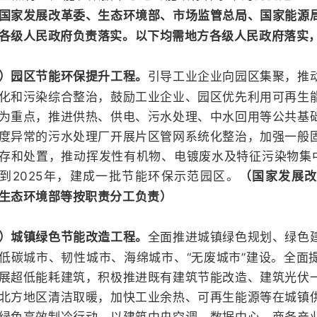
国家发展改革委、生态环境部、市场监管总局、国家能源
各级人民政府负责落实。以下均需地方各级人民政府落实
引导工业企业向园区集聚，推
）园区节能环保提升工程。
化和污染综合整治，鼓励工业企业、园区优先利用可再生
为重点，推进供热、供电、污水处理、中水回用等公共基
度异常的污水处理厂开展片区管网系统化整治，加强一般
存和处置，推动挥发性有机物、电镀废水及特征污染物集中
到2025年，建成一批节能环保示范园区。
（国家发展
生态环境部等按职责分工负责）
全面推进城镇绿色规划、绿色
）城镇绿色节能改造工程。
低碳城市、韧性城市、海绵城市、“无废城市”建设。全面
展超低能耗建筑，积极推进既有建筑节能改造、建筑光伏
北方地区清洁取暖，加快工业余热、可再生能源等在城镇
绿色高效制冷行动，以建筑中央空调、数据中心、商务产