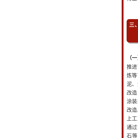
三
（一
推进
炼等
泥、
改造
涂装
改造
上工
通过
石等