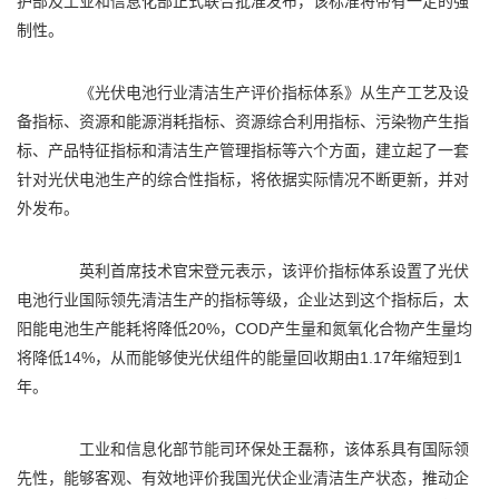
护部及工业和信息化部正式联合批准发布，该标准将带有一定的强
制性。
《光伏电池行业清洁生产评价指标体系》从生产工艺及设
备指标、资源和能源消耗指标、资源综合利用指标、污染物产生指
标、产品特征指标和清洁生产管理指标等六个方面，建立起了一套
针对光伏电池生产的综合性指标，将依据实际情况不断更新，并对
外发布。
英利首席技术官宋登元表示，该评价指标体系设置了光伏
电池行业国际领先清洁生产的指标等级，企业达到这个指标后，太
阳能电池生产能耗将降低20%，COD产生量和氮氧化合物产生量均
将降低14%，从而能够使光伏组件的能量回收期由1.17年缩短到1
年。
工业和信息化部
节能
司环保处王磊称，该体系具有国际领
先性，能够客观、有效地评价我国光伏企业清洁生产状态，推动企